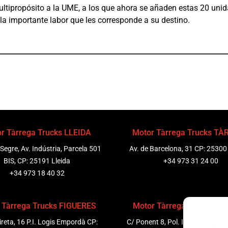
ultipropósito a la UME, a los que ahora se añaden estas 20 uni
la importante labor que les corresponde a su destino.
r Tàrrega Trucks LLEIDA
Motor Tàrrega Trucks T
 Segre, Av. Indústria, Parcela 501
Av. de Barcelona, 31 CP: 25300
BIS, CP: 25191 Lleida
+34 973 31 24 00
+34 973 18 40 32
 Tàrrega Trucks FIGUERES
Motor Tàrrega Trucks P
ireta, 16 P.I. Logis Empordà CP:
C/ Ponent 8, Pol. Ind. Sant Pere