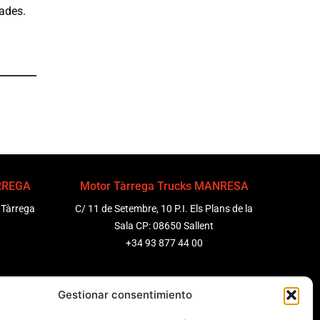
dades.
ÀRREGA
Motor Tàrrega Trucks MANRESA
 Tàrrega
C/ 11 de Setembre, 10 P.I. Els Plans de la
Sala CP: 08650 Sallent
+34 93 877 44 00
ENEDÈS
Motor Tàrrega Trucks BARCELONA
Gestionar consentimiento
 Molanta,
Zona Franca, Carrer E, s/n 08040