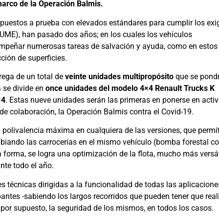
marco de la Operación Balmis.
, puestos a prueba con elevados estándares para cumplir los exi
(UME), han pasado dos años; en los cuales los vehículos
mpeñar numerosas tareas de salvación y ayuda, como en estos 
ción de superficies.
rega de un total de
veinte unidades multipropósito
que se pond
 se divide en
once unidades del modelo 4×4 Renault Trucks K
×4
. Estas nueve unidades serán las primeras en ponerse en acti
de colaboración, la Operación Balmis contra el Covid-19.
 polivalencia máxima en cualquiera de las versiones, que permi
mbiando las carrocerías en el mismo vehículo (bomba forestal co
a forma, se logra una optimización de la flota, mucho más versát
nte todo el año.
técnicas dirigidas a la funcionalidad de todas las aplicacione
ntes -sabiendo los largos recorridos que pueden tener que reali
por supuesto, la seguridad de los mismos, en todos los casos.