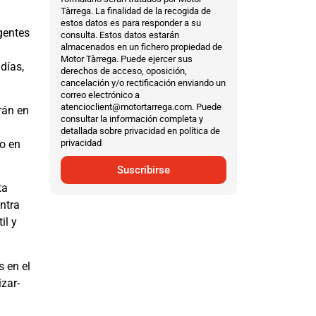
Tàrrega. La finalidad de la recogida de
estos datos es para responder a su
gentes
consulta. Estos datos estarán
almacenados en un fichero propiedad de
Motor Tàrrega. Puede ejercer sus
días,
derechos de acceso, oposición,
cancelación y/o rectificación enviando un
correo electrónico a
atencioclient@motortarrega.com. Puede
rán en
consultar la información completa y
detallada sobre privacidad en política de
vo en
privacidad
Suscribirse
ta
ntra
il y
s en el
zar-