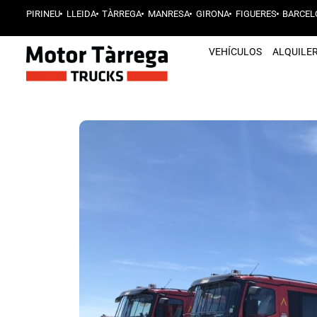
PIRINEU
LLEIDA
TÀRREGA
MANRESA
GIRONA
FIGUERES
BARCEL
VEHÍCULOS
ALQUILE