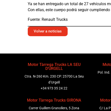
Ya se han entregado un total de 27 vehículos m
Con ellas, este cuerpo podrá seguir cumpliendo 
Fuente: Renault Trucks
Volver a noticias
Motor Tàrrega Trucks LA SEU
Moto
D’URGELL
Pol. Ind.
Ctra. N-260 Km. 230 CP: 25700 La Seu
d’Urgell
+34 973 35 24 22
Motor Tàrrega Trucks GIRONA
Motor
Carrer Guillem Granollers, 5 Zona
C/ La P