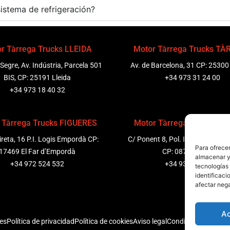
istema de refrigeración?
r Tàrrega Trucks LLEIDA
Motor Tàrrega Trucks T
 Segre, Av. Indústria, Parcela 501
Av. de Barcelona, 31 CP: 25300
BIS, CP: 25191 Lleida
+34 973 31 24 00
+34 973 18 40 32
 Tàrrega Trucks FIGUERES
Motor Tàrrega Trucks P
ireta, 16 P.I. Logis Empordà CP:
C/ Ponent 8, Pol. Ind. Sant Pere
Para ofrecer
17469 El Far d’Empordà
CP: 08799 Olèrdola
almacenar y/
+34 972 524 532
+34 931 69 11 91
tecnologías
identificaci
afectar nega
A
nes
Política de privacidad
Política de cookies
Aviso legal
Condiciones genera