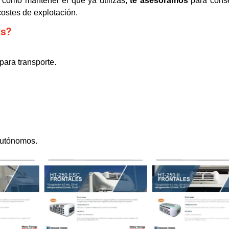
como mantener el que ya utilizas,
te asesoramos
para conse
 costes de explotación.
ks?
para transporte.
autónomos.