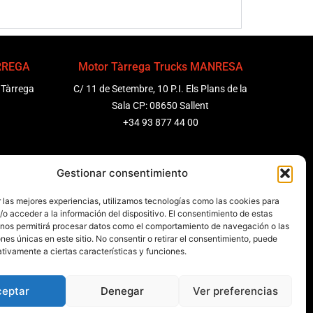
ÀRREGA
Motor Tàrrega Trucks MANRESA
 Tàrrega
C/ 11 de Setembre, 10 P.I. Els Plans de la
Sala CP: 08650 Sallent
+34 93 877 44 00
ENEDÈS
Motor Tàrrega Trucks BARCELONA
Gestionar consentimiento
 Molanta,
Zona Franca, Carrer E, s/n 08040
 las mejores experiencias, utilizamos tecnologías como las cookies para
Barcelona, España
o acceder a la información del dispositivo. El consentimiento de estas
+34 932 63 43 51
 nos permitirá procesar datos como el comportamiento de navegación o las
ones únicas en este sitio. No consentir o retirar el consentimiento, puede
tivamente a ciertas características y funciones.
ceptar
Denegar
Ver preferencias
les
Canal de denuncias
Data Act