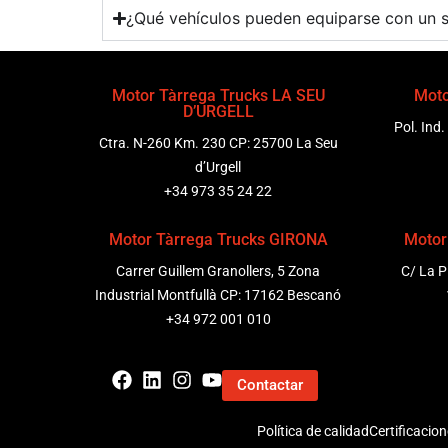
¿Qué vehículos pueden equiparse con un s
Motor Tàrrega Trucks LA SEU
Moto
D’URGELL
Pol. Ind.
Ctra. N-260 Km. 230 CP: 25700 La Seu
d’Urgell
+34 973 35 24 22
Motor Tàrrega Trucks GIRONA
Motor
Carrer Guillem Granollers, 5 Zona
C/ La P
Industrial Montfullà CP: 17162 Bescanó
+34 972 001 010
Contactar
Política de calidad
Certificacio