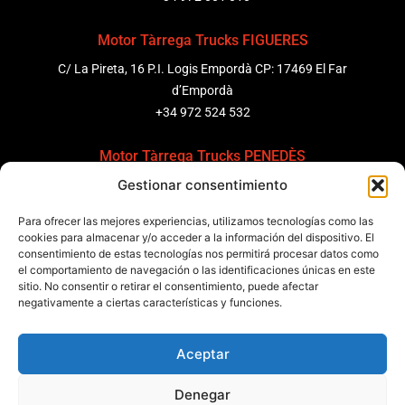
Motor Tàrrega Trucks FIGUERES
C/ La Pireta, 16 P.I. Logis Empordà CP: 17469 El Far
d’Empordà
+34 972 524 532
Motor Tàrrega Trucks PENEDÈS
Gestionar consentimiento
C/ Ponent 8, Pol. Ind. Sant Pere Molanta, CP: 08799
Olèrdola
Para ofrecer las mejores experiencias, utilizamos tecnologías como las
+34 931 69 11 91
cookies para almacenar y/o acceder a la información del dispositivo. El
consentimiento de estas tecnologías nos permitirá procesar datos como
el comportamiento de navegación o las identificaciones únicas en este
Motor Tàrrega Trucks BARCELONA
sitio. No consentir o retirar el consentimiento, puede afectar
Zona Franca, Carrer E, s/n 08040 Barcelona, España
negativamente a ciertas características y funciones.
+34 932 63 43 51
Aceptar
Contactar
Denegar