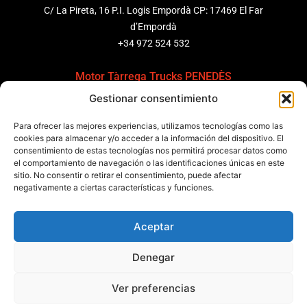
C/ La Pireta, 16 P.I. Logis Empordà CP: 17469 El Far
d’Empordà
+34 972 524 532
Motor Tàrrega Trucks PENEDÈS
Gestionar consentimiento
C/ Ponent 8, Pol. Ind. Sant Pere Molanta, CP: 08799
Olèrdola
Para ofrecer las mejores experiencias, utilizamos tecnologías como las
+34 931 69 11 91
cookies para almacenar y/o acceder a la información del dispositivo. El
consentimiento de estas tecnologías nos permitirá procesar datos como
el comportamiento de navegación o las identificaciones únicas en este
Motor Tàrrega Trucks BARCELONA
sitio. No consentir o retirar el consentimiento, puede afectar
Zona Franca, Carrer E, s/n 08040 Barcelona, España
negativamente a ciertas características y funciones.
+34 932 63 43 51
Aceptar
Contactar
Denegar
Política de calidad
Certificaciones
Política de privacidad
Ver preferencias
Política de cookies
Aviso legal
Condiciones generales