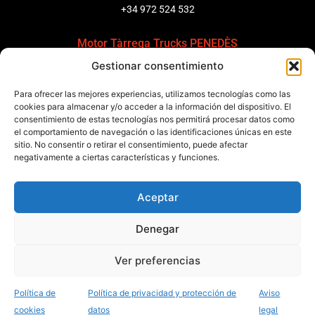
+34 972 524 532
Motor Tàrrega Trucks PENEDÈS
Gestionar consentimiento
C/ Ponent 8, Pol. Ind. Sant Pere Molanta, CP: 08799
Olèrdola
Para ofrecer las mejores experiencias, utilizamos tecnologías como las
+34 931 69 11 91
cookies para almacenar y/o acceder a la información del dispositivo. El
consentimiento de estas tecnologías nos permitirá procesar datos como
el comportamiento de navegación o las identificaciones únicas en este
Motor Tàrrega Trucks BARCELONA
sitio. No consentir o retirar el consentimiento, puede afectar
Zona Franca, Carrer E, s/n 08040 Barcelona, España
negativamente a ciertas características y funciones.
+34 932 63 43 51
Aceptar
Contactar
Denegar
Política de calidad
Certificaciones
Política de privacidad
Ver preferencias
Política de cookies
Aviso legal
Condiciones generales
Canal de denuncias
Data Act
Política de
Política de privacidad y protección de
Aviso
Desarrollado por Marketing Acción
cookies
datos
legal