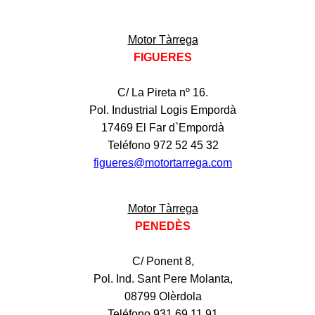
Motor Tàrrega
FIGUERES
C/ La Pireta nº 16.
Pol. Industrial Logis Empordà
17469 El Far d`Empordà
Teléfono 972 52 45 32
figueres@motortarrega.com
Motor Tàrrega
P
E
NED
È
S
C/ Ponent 8,
Pol. Ind. Sant Pere Molanta,
08799 Olèrdola
Teléfono 931 69 11 91