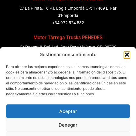
C/ La Pireta, 16 P.I. Logis Empordà CP: 17469 El Far
d’Empordà
+34 972 524 532
Motor Tàrrega Trucks PENEDÈS
C/ Ponent 8, Pol. Ind. Sant Pere Molanta, CP: 08799
Gestionar consentimiento
Olèrdola
+34 931 69 11 91
Para ofrecer las mejores experiencias, utilizamos tecnologías como las
cookies para almacenar y/o acceder a la información del dispositivo. El
Motor Tàrrega Trucks BARCELONA
consentimiento de estas tecnologías nos permitirá procesar datos como
el comportamiento de navegación o las identificaciones únicas en este
Zona Franca, Carrer E, s/n 08040 Barcelona, España
sitio. No consentir o retirar el consentimiento, puede afectar
+34 932 63 43 51
negativamente a ciertas características y funciones.
Aceptar
Contactar
Denegar
Política de qualitat
Certificacions
Política de privadesa
Política de cookies
Avís legal
Condicions generals