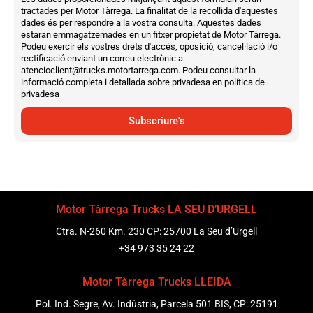
tractades per Motor Tàrrega. La finalitat de la recollida d'aquestes
dades és per respondre a la vostra consulta. Aquestes dades
estaran emmagatzemades en un fitxer propietat de Motor Tàrrega.
Podeu exercir els vostres drets d'accés, oposició, cancel·lació i/o
rectificació enviant un correu electrònic a
atencioclient@trucks.motortarrega.com. Podeu consultar la
informació completa i detallada sobre privadesa en política de
privadesa
Subscriure's
Motor Tàrrega Trucks LA SEU D’URGELL
Ctra. N-260 Km. 230 CP: 25700 La Seu d’Urgell
+34 973 35 24 22
Motor Tàrrega Trucks LLEIDA
Pol. Ind. Segre, Av. Indústria, Parcela 501 BIS, CP: 25191