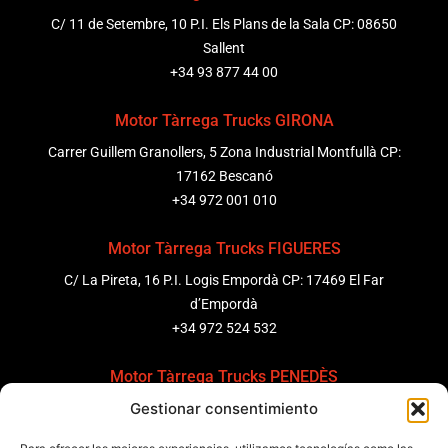
C/ 11 de Setembre, 10 P.I. Els Plans de la Sala CP: 08650
Sallent
+34 93 877 44 00
Motor Tàrrega Trucks GIRONA
Carrer Guillem Granollers, 5 Zona Industrial Montfullà CP:
17162 Bescanó
+34 972 001 010
Motor Tàrrega Trucks FIGUERES
C/ La Pireta, 16 P.I. Logis Empordà CP: 17469 El Far
d’Empordà
+34 972 524 532
Motor Tàrrega Trucks PENEDÈS
Gestionar consentimiento
C/ Ponent 8, Pol. Ind. Sant Pere Molanta, CP: 08799
Olèrdola