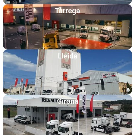
Tàrrega
Lleida
Girona