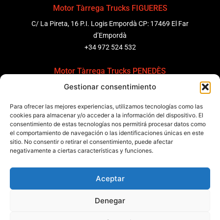
Motor Tàrrega Trucks FIGUERES
C/ La Pireta, 16 P.I. Logis Empordà CP: 17469 El Far
d’Empordà
+34 972 524 532
Motor Tàrrega Trucks PENEDÈS
Gestionar consentimiento
C/ Ponent 8, Pol. Ind. Sant Pere Molanta, CP: 08799
Olèrdola
Para ofrecer las mejores experiencias, utilizamos tecnologías como las
+34 931 69 11 91
cookies para almacenar y/o acceder a la información del dispositivo. El
consentimiento de estas tecnologías nos permitirá procesar datos como
el comportamiento de navegación o las identificaciones únicas en este
Motor Tàrrega Trucks BARCELONA
sitio. No consentir o retirar el consentimiento, puede afectar
Zona Franca, Carrer E, s/n 08040 Barcelona, España
negativamente a ciertas características y funciones.
+34 932 63 43 51
Aceptar
Contactar
Denegar
Política de calidad
Certificaciones
Política de privacidad