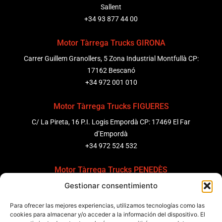
Sallent
+34 93 877 44 00
Motor Tàrrega Trucks GIRONA
Carrer Guillem Granollers, 5 Zona Industrial Montfullà CP:
17162 Bescanó
+34 972 001 010
Motor Tàrrega Trucks FIGUERES
C/ La Pireta, 16 P.I. Logis Empordà CP: 17469 El Far
d’Empordà
+34 972 524 532
Motor Tàrrega Trucks PENEDÈS
Gestionar consentimiento
C/ Ponent 8, Pol. Ind. Sant Pere Molanta, CP: 08799
Olèrdola
Para ofrecer las mejores experiencias, utilizamos tecnologías como las
+34 931 69 11 91
cookies para almacenar y/o acceder a la información del dispositivo. El