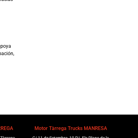
 apoya
pación,
ÀRREGA
Motor Tàrrega Trucks MANRESA