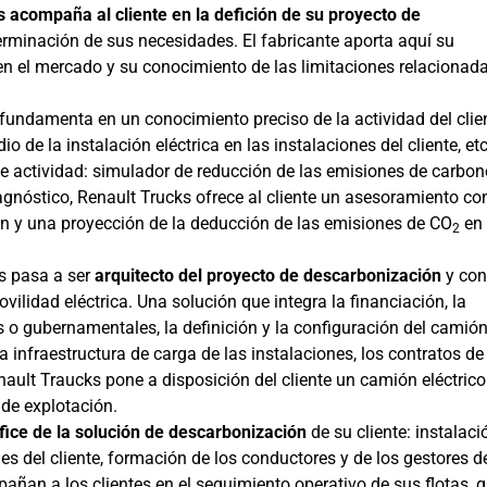
 acompaña al cliente en la defición de su proyecto de
eterminación de sus necesidades. El fabricante aporta aquí su
en el mercado y su conocimiento de las limitaciones relacionada
 fundamenta en un conocimiento preciso de la actividad del clie
dio de la instalación eléctrica en las instalaciones del cliente, etc
e actividad: simulador de reducción de las emisiones de carbon
agnóstico, Renault Trucks ofrece al cliente un asesoramiento c
ión y una proyección de la deducción de las emisiones de CO
en 
2
ks pasa a ser
arquitecto del proyecto de descarbonización
y con
vilidad eléctrica. Una solución que integra la financiación, la
 o gubernamentales, la definición y la configuración del camió
a infraestructura de carga de las instalaciones, los contratos de
nault Traucks pone a disposición del cliente un camión eléctrico
de explotación.
ifice de la solución de descarbonización
de su cliente: instalaci
nes del cliente, formación de los conductores y de los gestores d
añan a los clientes en el seguimiento operativo de sus flotas, g