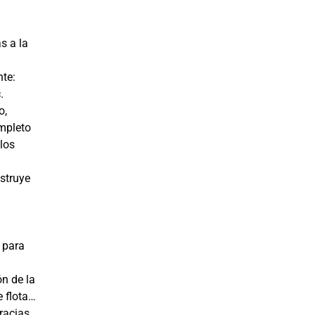
s a la
nte:
.
o,
ompleto
los
struye
n
 para
ón de la
e flota…
racias