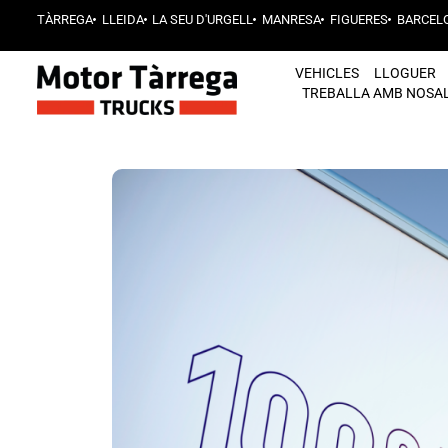
TÀRREGA
LLEIDA
LA SEU D'URGELL
MANRESA
FIGUERES
BARCEL
VEHICLES
LLOGUER
TREBALLA AMB NOSA