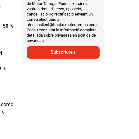
de Motor Tàrrega. Podeu exercir els
s
vostres drets d'accés, oposició,
cancel·lació i/o rectificació enviant un
correu electrònic a
atencioclient@trucks.motortarrega.com.
n
50 %
Podeu consultar la informació completa i
detallada sobre privadesa en política de
privadesa
Subscriure's
l
 la
, como
 el