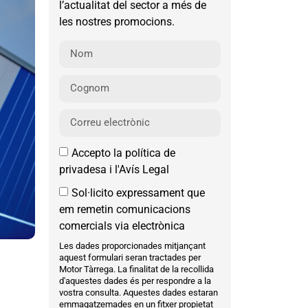
l’actualitat del sector a més de
les nostres promocions.
Accepto la política de
privadesa i l'Avís Legal
Sol·licito expressament que
em remetin comunicacions
comercials via electrònica
Les dades proporcionades mitjançant
aquest formulari seran tractades per
Motor Tàrrega. La finalitat de la recollida
d'aquestes dades és per respondre a la
vostra consulta. Aquestes dades estaran
emmagatzemades en un fitxer propietat