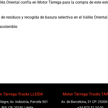
lès Oriental confía en Motor Tàrrega para la compra de este es
 de residuos y recogida de basura selectiva en el Vallès Oriental
sostenible.
r Tàrrega Trucks LLEIDA
Motor Tàrrega Trucks T
 Segre, Av. Indústria, Parcela 501
Av. de Barcelona, 31 CP: 25300
BIS, CP: 25191 Lleida
+34 973 31 24 00