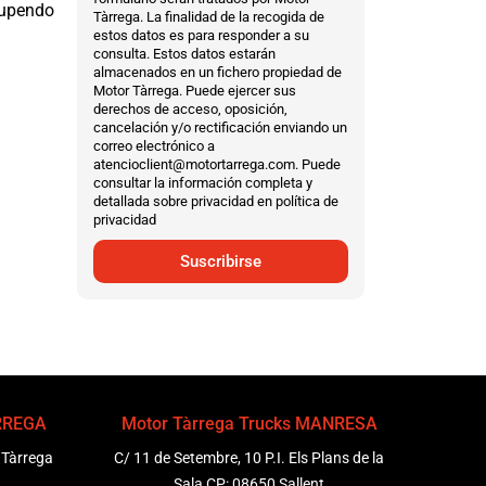
tupendo
Tàrrega. La finalidad de la recogida de
estos datos es para responder a su
consulta. Estos datos estarán
almacenados en un fichero propiedad de
.
Motor Tàrrega. Puede ejercer sus
derechos de acceso, oposición,
cancelación y/o rectificación enviando un
correo electrónico a
atencioclient@motortarrega.com. Puede
consultar la información completa y
detallada sobre privacidad en política de
privacidad
Suscribirse
ÀRREGA
Motor Tàrrega Trucks MANRESA
 Tàrrega
C/ 11 de Setembre, 10 P.I. Els Plans de la
Sala CP: 08650 Sallent