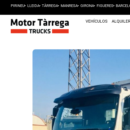
PIRINEU
LLEIDA
TÀRREGA
MANRESA
GIRONA
FIGUERES
BARCEL
VEHÍCULOS
ALQUILE