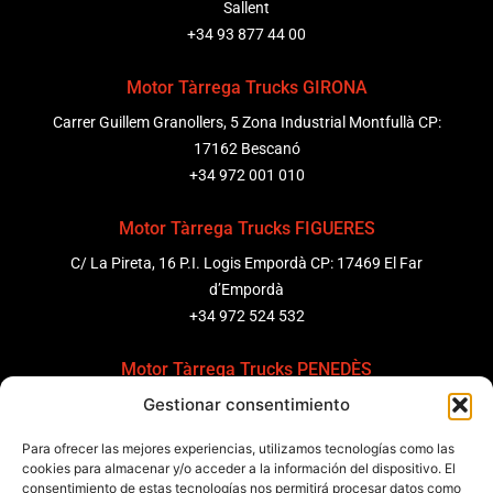
Sallent
+34 93 877 44 00
Motor Tàrrega Trucks GIRONA
Carrer Guillem Granollers, 5 Zona Industrial Montfullà CP:
17162 Bescanó
+34 972 001 010
Motor Tàrrega Trucks FIGUERES
C/ La Pireta, 16 P.I. Logis Empordà CP: 17469 El Far
d’Empordà
+34 972 524 532
Motor Tàrrega Trucks PENEDÈS
Gestionar consentimiento
C/ Ponent 8, Pol. Ind. Sant Pere Molanta, CP: 08799
Olèrdola
Para ofrecer las mejores experiencias, utilizamos tecnologías como las
+34 931 69 11 91
cookies para almacenar y/o acceder a la información del dispositivo. El
consentimiento de estas tecnologías nos permitirá procesar datos como