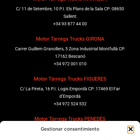
C/ 11 de Setembre, 10 P.I. Els Plans de la Sala CP: 08650
Sallent
+34 93 877 44 00
Motor Tàrrega Trucks GIRONA
Carrer Guillem Granollers, 5 Zona Industrial Montfullà CP:
17162 Bescanó
+34 972 001 010
Motor Tàrrega Trucks FIGUERES
C/ La Pireta, 16 P.I. Logis Empordà CP: 17469 El Far
d’Empordà
+34 972 524 532
Motor Tàrrega Trucks PENEDÈS
Gestionar consentimiento
C/ Ponent 8, Pol. Ind. Sant Pere Molanta, CP: 08799
Olèrdola