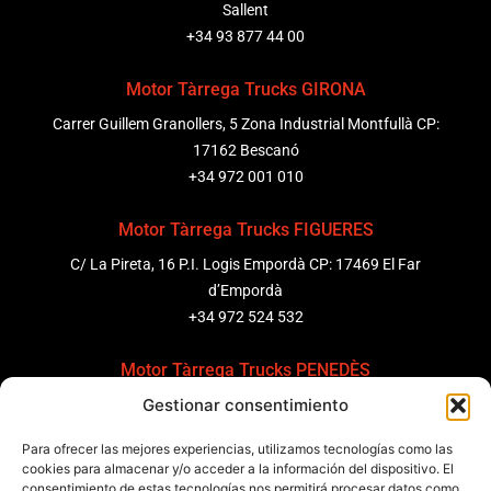
Sallent
+34 93 877 44 00
Motor Tàrrega Trucks GIRONA
Carrer Guillem Granollers, 5 Zona Industrial Montfullà CP:
17162 Bescanó
+34 972 001 010
Motor Tàrrega Trucks FIGUERES
C/ La Pireta, 16 P.I. Logis Empordà CP: 17469 El Far
d’Empordà
+34 972 524 532
Motor Tàrrega Trucks PENEDÈS
Gestionar consentimiento
C/ Ponent 8, Pol. Ind. Sant Pere Molanta, CP: 08799
Olèrdola
Para ofrecer las mejores experiencias, utilizamos tecnologías como las
+34 931 69 11 91
cookies para almacenar y/o acceder a la información del dispositivo. El
consentimiento de estas tecnologías nos permitirá procesar datos como