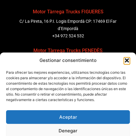
Motor Tàrrega Trucks FIGUERES
C/ La Pireta, 16 P.I. Logis Empordà CP: 17469 El Far
d’Empordà
+34 972 524 532
Motor Tàrrega Trucks PENEDÈS
Gestionar consentimiento
C/ Ponent 8, Pol. Ind. Sant Pere Molanta, CP: 08799
Olèrdola
Para ofrecer las mejores experiencias, utilizamos tecnologías como las
+34 931 69 11 91
cookies para almacenar y/o acceder a la información del dispositivo. El
consentimiento de estas tecnologías nos permitirá procesar datos como
el comportamiento de navegación o las identificaciones únicas en este
Motor Tàrrega Trucks BARCELONA
sitio. No consentir o retirar el consentimiento, puede afectar
Zona Franca, Carrer E, s/n 08040 Barcelona, España
negativamente a ciertas características y funciones.
+34 932 63 43 51
Aceptar
Contactar
Denegar