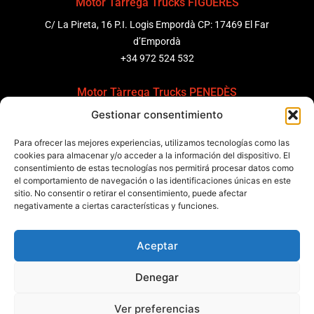
Motor Tàrrega Trucks FIGUERES
C/ La Pireta, 16 P.I. Logis Empordà CP: 17469 El Far
d’Empordà
+34 972 524 532
Motor Tàrrega Trucks PENEDÈS
Gestionar consentimiento
C/ Ponent 8, Pol. Ind. Sant Pere Molanta, CP: 08799
Olèrdola
Para ofrecer las mejores experiencias, utilizamos tecnologías como las
+34 931 69 11 91
cookies para almacenar y/o acceder a la información del dispositivo. El
consentimiento de estas tecnologías nos permitirá procesar datos como
el comportamiento de navegación o las identificaciones únicas en este
Motor Tàrrega Trucks BARCELONA
sitio. No consentir o retirar el consentimiento, puede afectar
Zona Franca, Carrer E, s/n 08040 Barcelona, España
negativamente a ciertas características y funciones.
+34 932 63 43 51
Aceptar
Contactar
Denegar
Política de calidad
Certificaciones
Política de privacidad
Ver preferencias