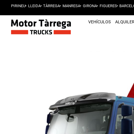
PIRINEU
LLEIDA
TÀRREGA
MANRESA
GIRONA
FIGUERES
BARCEL
VEHÍCULOS
ALQUILE