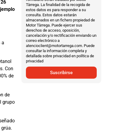
 26
Tàrrega. La finalidad de la recogida de
ejemplo
estos datos es para responder a su
consulta. Estos datos estarán
almacenados en un fichero propiedad de
Motor Tàrrega. Puede ejercer sus
derechos de acceso, oposición,
cancelación y/o rectificación enviando un
correo electrónico a
 a
atencioclient@motortarrega.com. Puede
consultar la información completa y
detallada sobre privacidad en política de
etanol
privacidad
es. Con
Suscribirse
100% de
ón de
l grupo
iseñado
 grúa.