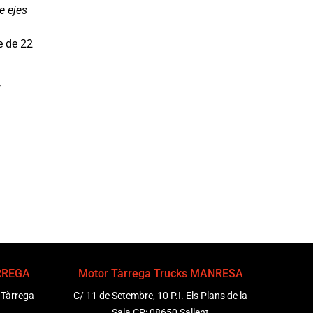
e ejes
e de 22
ÀRREGA
Motor Tàrrega Trucks MANRESA
 Tàrrega
C/ 11 de Setembre, 10 P.I. Els Plans de la
Sala CP: 08650 Sallent