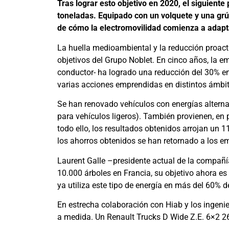
Tras lograr esto objetivo en 2020, el siguient
toneladas. Equipado con un volquete y una grú
de cómo la electromovilidad comienza a adaptar
La huella medioambiental y la reducción proacti
objetivos del Grupo Noblet. En cinco años, la e
conductor- ha logrado una reducción del 30% en
varias acciones emprendidas en distintos ámbi
Se han renovado vehículos con energías alternat
para vehículos ligeros). También provienen, en 
todo ello, los resultados obtenidos arrojan un
los ahorros obtenidos se han retornado a los e
Laurent Galle –presidente actual de la compañí
10.000 árboles en Francia, su objetivo ahora es
ya utiliza este tipo de energía en más del 60% de
En estrecha colaboración con Hiab y los ingeni
a medida. Un Renault Trucks D Wide Z.E. 6×2 26 