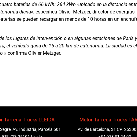
cuatro baterías de 66 kWh: 264 kWh -ubicado en la distancia entr
tonomía diaria
«, especifica Olivier Metzger, director de energías
 baterías se pueden recargar en menos de 10 horas en un enchuf
de los lugares de intervención o en algunas estaciones de París y
ora, el vehículo gana de 15 a 20 km de autonomía. La ciudad es el
co
» confirma Olivier Metzger.
r Tàrrega Trucks LLEIDA
Motor Tàrrega Trucks T
 Segre, Av. Indústria, Parcela 501
Av. de Barcelona, 31 CP: 25300
BIS, CP: 25191 Lleida
+34 973 31 24 00