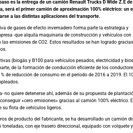
e paso es la entrega de un camión Renault Trucks D Wide Z.E de
a, será el primer camión de aproximación 100% eléctrico: un 
se a las distintas aplicaciones del transporte.
va de gases de efecto invernadero forma parte la estrategia y
mpresa -que alquila maquinaria de construcción y vehículos con
 las emisiones de CO2. Estos resultados se han logrado gracias
tos.
ivas (biogás y B100 para vehículos pesados, electricidad y bio
parte, de la formación de conducción eficiente de los conductor
 11% de reducción de consumo en el período de 2016 a 2019. El 
mpleados.
a- no quiere detenerse ahí, además de su propuesta de plantaci
 conseguir «cero emisiones» gracias al camión 100% eléctrico. E
 su flota de vehículos ligeros.
eros de producto del fabricante, se ha desarrollado un camión d
toneladas, con eje trasero direccional, equipado con volquete y