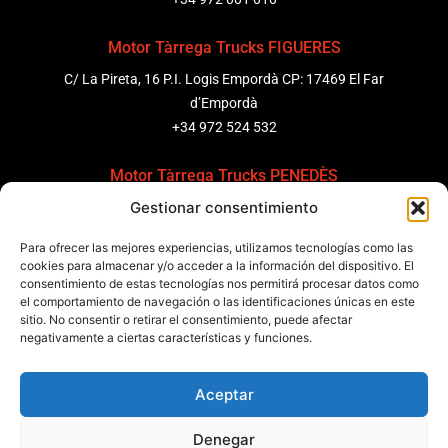
Motor Tàrrega Trucks FIGUERES
C/ La Pireta, 16 P.I. Logis Empordà CP: 17469 El Far
d’Empordà
+34 972 524 532
Motor Tàrrega Trucks PENEDÈS
Gestionar consentimiento
C/ Ponent 8, Pol. Ind. Sant Pere Molanta, CP: 08799
Olèrdola
Para ofrecer las mejores experiencias, utilizamos tecnologías como las
+34 931 69 11 91
cookies para almacenar y/o acceder a la información del dispositivo. El
consentimiento de estas tecnologías nos permitirá procesar datos como
el comportamiento de navegación o las identificaciones únicas en este
Motor Tàrrega Trucks BARCELONA
sitio. No consentir o retirar el consentimiento, puede afectar
Zona Franca, Carrer E, s/n 08040 Barcelona, España
negativamente a ciertas características y funciones.
+34 932 63 43 51
Aceptar
Contactar
Denegar