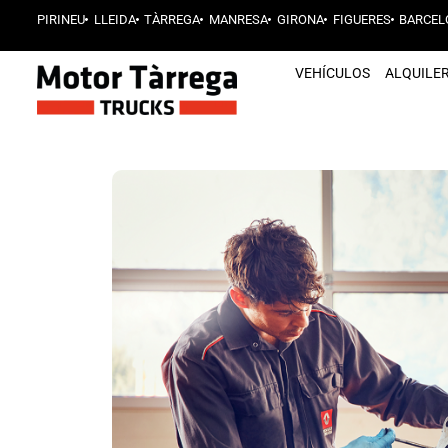
PIRINEU
LLEIDA
TÀRREGA
MANRESA
GIRONA
FIGUERES
BARCEL
VEHÍCULOS
ALQUILE