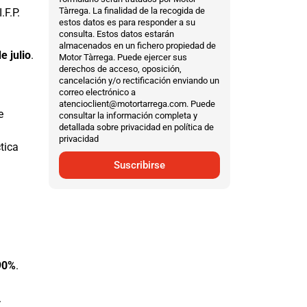
Tàrrega. La finalidad de la recogida de
.F.P.
estos datos es para responder a su
consulta. Estos datos estarán
almacenados en un fichero propiedad de
e julio
.
Motor Tàrrega. Puede ejercer sus
derechos de acceso, oposición,
cancelación y/o rectificación enviando un
correo electrónico a
atencioclient@motortarrega.com. Puede
e
consultar la información completa y
detallada sobre privacidad en política de
privacidad
tica
Suscribirse
 90%
.
.