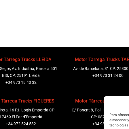
r Tàrrega Trucks LLEIDA
Motor Tàrrega Trucks T
 Segre, Av. Indústria, Parcela 501
Av. de Barcelona, 31 CP: 25300
BIS, CP: 25191 Lleida
+34 973 31 24 00
+34 973 18 40 32
 Tàrrega Trucks FIGUERES
Motor Tàrrega Trucks P
ireta, 16 P.I. Logis Empordà CP:
C/ Ponent 8, Pol. Ind. Sant Pere
Para ofrecer
17469 El Far d’Empordà
CP: 08799 Olèrdola
almacenar y/
+34 972 524 532
+34 931 69 11 91
tecnologías