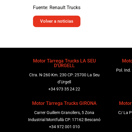
Fuente: Renault Trucks
Volver a noticias
Motor Tàrrega Trucks LA SEU
Moto
D’URGELL
Pol. Ind.
Ctra. N-260 Km. 230 CP: 25700 La Seu
d’Urgell
+34 973 35 24 22
Motor Tàrrega Trucks GIRONA
Motor
Carrer Guillem Granollers, 5 Zona
C/ La P
Industrial Montfullà CP: 17162 Bescanó
+34 972 001 010