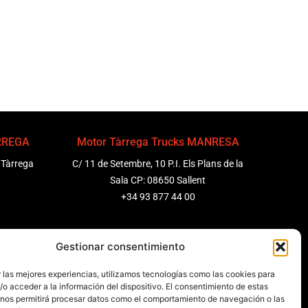
ÀRREGA
Motor Tàrrega Trucks MANRESA
 Tàrrega
C/ 11 de Setembre, 10 P.I. Els Plans de la
Sala CP: 08650 Sallent
+34 93 877 44 00
ENEDÈS
Motor Tàrrega Trucks BARCELONA
Gestionar consentimiento
 Molanta,
Zona Franca, Carrer E, s/n 08040
 las mejores experiencias, utilizamos tecnologías como las cookies para
Barcelona, España
o acceder a la información del dispositivo. El consentimiento de estas
+34 932 63 43 51
 nos permitirá procesar datos como el comportamiento de navegación o las