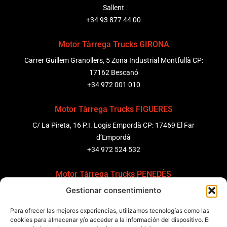
Sallent
+34 93 877 44 00
Motor Tàrrega Trucks GIRONA
Carrer Guillem Granollers, 5 Zona Industrial Montfullà CP:
17162 Bescanó
+34 972 001 010
Motor Tàrrega Trucks FIGUERES
C/ La Pireta, 16 P.I. Logis Empordà CP: 17469 El Far
d’Empordà
+34 972 524 532
Motor Tàrrega Trucks PENEDÈS
Gestionar consentimiento
C/ Ponent 8, Pol. Ind. Sant Pere Molanta, CP: 08799
Olèrdola
Para ofrecer las mejores experiencias, utilizamos tecnologías como las
+34 931 69 11 91
cookies para almacenar y/o acceder a la información del dispositivo. El