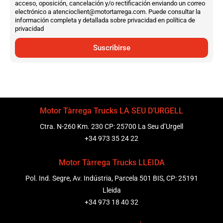
acceso, oposición, cancelación y/o rectificación enviando un correo
electrónico a atencioclient@motortarrega.com. Puede consultar la
información completa y detallada sobre privacidad en política de
privacidad
Suscribirse
Motor Tàrrega Trucks LA SEU D’URGELL
Ctra. N-260 Km. 230 CP: 25700 La Seu d’Urgell
+34 973 35 24 22
Motor Tàrrega Trucks LLEIDA
Pol. Ind. Segre, Av. Indústria, Parcela 501 BIS, CP: 25191
Lleida
+34 973 18 40 32