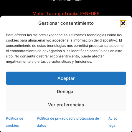
Motor Tàrrega Trucks PENEDÈS
Gestionar consentimiento
C/ Ponent 8, Pol. Ind. Sant Pere Molanta, CP: 08799
Olèrdola
Para ofrecer las mejores experiencias, utilizamos tecnologías como las
+34 931 69 11 91
cookies para almacenar y/o acceder a la información del dispositivo. El
consentimiento de estas tecnologías nos permitirá procesar datos como
el comportamiento de navegación o las identificaciones únicas en este
Motor Tàrrega Trucks BARCELONA
sitio. No consentir o retirar el consentimiento, puede afectar
Zona Franca, Carrer E, s/n 08040 Barcelona, España
negativamente a ciertas características y funciones.
+34 932 63 43 51
Aceptar
Contactar
Denegar
Política de calidad
Certificaciones
Política de privacidad
Ver preferencias
Política de cookies
Aviso legal
Condiciones generales
Canal de denuncias
Data Act
Política de
Política de privacidad y protección de
Aviso
Desarrollado por Marketing Acción
cookies
datos
legal