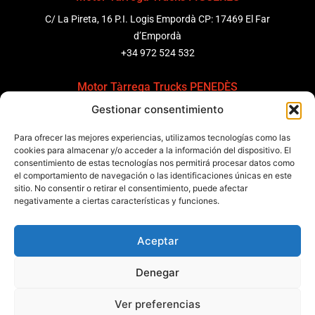
C/ La Pireta, 16 P.I. Logis Empordà CP: 17469 El Far
d’Empordà
+34 972 524 532
Motor Tàrrega Trucks PENEDÈS
Gestionar consentimiento
C/ Ponent 8, Pol. Ind. Sant Pere Molanta, CP: 08799
Olèrdola
Para ofrecer las mejores experiencias, utilizamos tecnologías como las
+34 931 69 11 91
cookies para almacenar y/o acceder a la información del dispositivo. El
consentimiento de estas tecnologías nos permitirá procesar datos como
el comportamiento de navegación o las identificaciones únicas en este
Motor Tàrrega Trucks BARCELONA
sitio. No consentir o retirar el consentimiento, puede afectar
Zona Franca, Carrer E, s/n 08040 Barcelona, España
negativamente a ciertas características y funciones.
+34 932 63 43 51
Aceptar
Contactar
Denegar
Política de calidad
Certificaciones
Política de privacidad
Ver preferencias
Política de cookies
Aviso legal
Condiciones generales