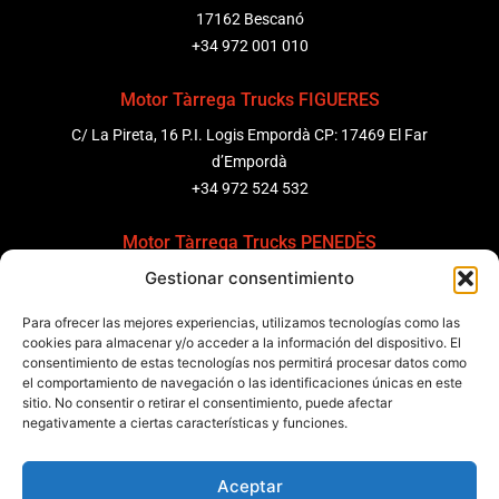
17162 Bescanó
+34 972 001 010
Motor Tàrrega Trucks FIGUERES
C/ La Pireta, 16 P.I. Logis Empordà CP: 17469 El Far
d’Empordà
+34 972 524 532
Motor Tàrrega Trucks PENEDÈS
Gestionar consentimiento
C/ Ponent 8, Pol. Ind. Sant Pere Molanta, CP: 08799
Olèrdola
Para ofrecer las mejores experiencias, utilizamos tecnologías como las
+34 931 69 11 91
cookies para almacenar y/o acceder a la información del dispositivo. El
consentimiento de estas tecnologías nos permitirá procesar datos como
Motor Tàrrega Trucks BARCELONA
el comportamiento de navegación o las identificaciones únicas en este
sitio. No consentir o retirar el consentimiento, puede afectar
Zona Franca, Carrer E, s/n 08040 Barcelona, España
negativamente a ciertas características y funciones.
+34 932 63 43 51
Aceptar