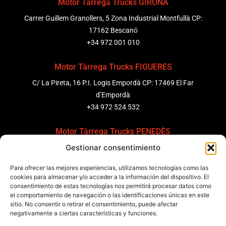
Motor Tàrrega Trucks GIRONA
Carrer Guillem Granollers, 5 Zona Industrial Montfullà CP:
17162 Bescanó
+34 972 001 010
Motor Tàrrega Trucks FIGUERES
C/ La Pireta, 16 P.I. Logis Empordà CP: 17469 El Far
d’Empordà
+34 972 524 532
Motor Tàrrega Trucks PENEDÈS
Gestionar consentimiento
C/ Ponent 8, Pol. Ind. Sant Pere Molanta, CP: 08799
Olèrdola
Para ofrecer las mejores experiencias, utilizamos tecnologías como las
+34 931 69 11 91
cookies para almacenar y/o acceder a la información del dispositivo. El
consentimiento de estas tecnologías nos permitirá procesar datos como
el comportamiento de navegación o las identificaciones únicas en este
Motor Tàrrega Trucks BARCELONA
sitio. No consentir o retirar el consentimiento, puede afectar
Zona Franca, Carrer E, s/n 08040 Barcelona, España
negativamente a ciertas características y funciones.
+34 932 63 43 51