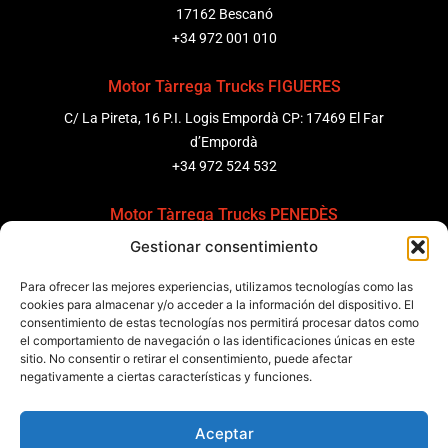
17162 Bescanó
+34 972 001 010
Motor Tàrrega Trucks FIGUERES
C/ La Pireta, 16 P.I. Logis Empordà CP: 17469 El Far
d’Empordà
+34 972 524 532
Motor Tàrrega Trucks PENEDÈS
Gestionar consentimiento
C/ Ponent 8, Pol. Ind. Sant Pere Molanta, CP: 08799
Olèrdola
Para ofrecer las mejores experiencias, utilizamos tecnologías como las
+34 931 69 11 91
cookies para almacenar y/o acceder a la información del dispositivo. El
consentimiento de estas tecnologías nos permitirá procesar datos como
el comportamiento de navegación o las identificaciones únicas en este
Motor Tàrrega Trucks BARCELONA
sitio. No consentir o retirar el consentimiento, puede afectar
Zona Franca, Carrer E, s/n 08040 Barcelona, España
negativamente a ciertas características y funciones.
+34 932 63 43 51
Aceptar