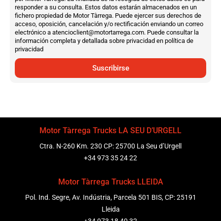
responder a su consulta. Estos datos estarán almacenados en un
fichero propiedad de Motor Tàrrega. Puede ejercer sus derechos de
acceso, oposición, cancelación y/o rectificación enviando un correo
electrónico a atencioclient@motortarrega.com. Puede consultar la
información completa y detallada sobre privacidad en política de
privacidad
Suscribirse
Motor Tàrrega Trucks LA SEU D’URGELL
Ctra. N-260 Km. 230 CP: 25700 La Seu d’Urgell
+34 973 35 24 22
Motor Tàrrega Trucks LLEIDA
Pol. Ind. Segre, Av. Indústria, Parcela 501 BIS, CP: 25191
Lleida