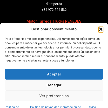
d’Empordà
+34 972 524 532
Motor Tàrrega Trucks PENEDÈS
Gestionar consentimiento
C/ Ponent 8, Pol. Ind. Sant Pere Molanta, CP: 08799
Olèrdola
Para ofrecer las mejores experiencias, utilizamos tecnologías como las
+34 931 69 11 91
cookies para almacenar y/o acceder a la información del dispositivo. El
consentimiento de estas tecnologías nos permitirá procesar datos como
el comportamiento de navegación o las identificaciones únicas en este
Motor Tàrrega Trucks BARCELONA
sitio. No consentir o retirar el consentimiento, puede afectar
Zona Franca, Carrer E, s/n 08040 Barcelona, España
negativamente a ciertas características y funciones.
+34 932 63 43 51
Aceptar
Contactar
Denegar
Política de calidad
Certificaciones
Política de privacidad
Ver preferencias
Política de cookies
Aviso legal
Condiciones generales
Canal de denuncias
Data Act
Política de
Política de privacidad y protección de
Aviso