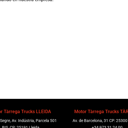
r Tàrrega Trucks LLEIDA
Motor Tàrrega Trucks T
 Segre, Av. Indústria, Parcela 501
Av. de Barcelona, 31 CP: 25300
BIS, CP: 25191 Lleida
+34 973 31 24 00