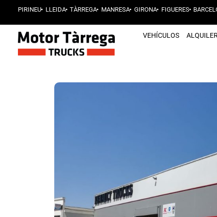
PIRINEU
LLEIDA
TÀRREGA
MANRESA
GIRONA
FIGUERES
BARCEL
VEHÍCULOS
ALQUILE