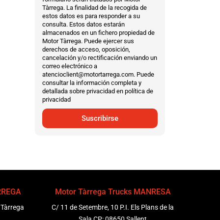
Tàrrega. La finalidad de la recogida de
estos datos es para responder a su
consulta. Estos datos estarán
almacenados en un fichero propiedad de
Motor Tàrrega. Puede ejercer sus
derechos de acceso, oposición,
cancelación y/o rectificación enviando un
correo electrónico a
atencioclient@motortarrega.com. Puede
consultar la información completa y
detallada sobre privacidad en política de
privacidad
Suscribirse
ÀRREGA
Motor Tàrrega Trucks MANRESA
 Tàrrega
C/ 11 de Setembre, 10 P.I. Els Plans de la
Sala CP: 08650 Sallent