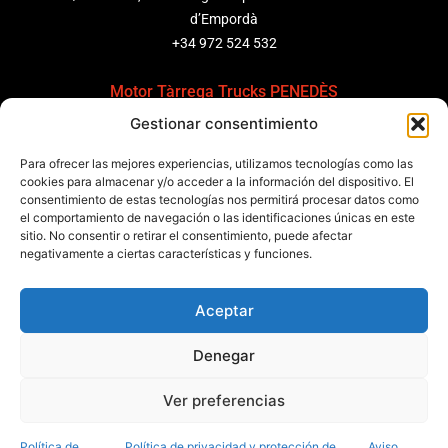
d’Empordà
+34 972 524 532
Motor Tàrrega Trucks PENEDÈS
Gestionar consentimiento
C/ Ponent 8, Pol. Ind. Sant Pere Molanta, CP: 08799
Olèrdola
Para ofrecer las mejores experiencias, utilizamos tecnologías como las
+34 931 69 11 91
cookies para almacenar y/o acceder a la información del dispositivo. El
consentimiento de estas tecnologías nos permitirá procesar datos como
el comportamiento de navegación o las identificaciones únicas en este
Motor Tàrrega Trucks BARCELONA
sitio. No consentir o retirar el consentimiento, puede afectar
Zona Franca, Carrer E, s/n 08040 Barcelona, España
negativamente a ciertas características y funciones.
+34 932 63 43 51
Aceptar
Contactar
Denegar
Política de calidad
Certificaciones
Política de privacidad
Ver preferencias
Política de cookies
Aviso legal
Condiciones generales
Canal de denuncias
Data Act
Política de
Política de privacidad y protección de
Aviso