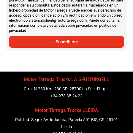
por Motor Tàrrega. La finalidad de la recogida de estos datos es para
responder a su consulta. Estos datos estarán almacenados en un
fichero propiedad de Motor Tàrrega. Puede ejercer sus derechos de
acceso, oposición, cancelación y/o rectificación enviando un correo
electrónico a atencioclient@motortarrega.com. Puede consultar la
información completa y detallada sobre privacidad en política de
privacidad
Suscribirse
Motor Tàrrega Trucks LA SEU D’URGELL
Ctra. N-260 Km. 230 CP: 25700 La Seu d’Urgell
+34 973 35 24 22
Motor Tàrrega Trucks LLEIDA
Pol. Ind. Segre, Av. Indústria, Parcela 501 BIS, CP: 25191
Lleida