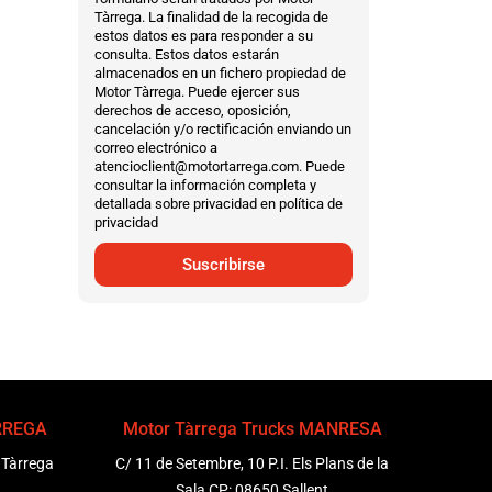
Tàrrega. La finalidad de la recogida de
estos datos es para responder a su
consulta. Estos datos estarán
almacenados en un fichero propiedad de
Motor Tàrrega. Puede ejercer sus
derechos de acceso, oposición,
cancelación y/o rectificación enviando un
correo electrónico a
atencioclient@motortarrega.com. Puede
consultar la información completa y
detallada sobre privacidad en política de
privacidad
Suscribirse
ÀRREGA
Motor Tàrrega Trucks MANRESA
 Tàrrega
C/ 11 de Setembre, 10 P.I. Els Plans de la
Sala CP: 08650 Sallent