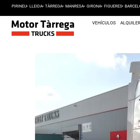
PIRINEU
LLEIDA
TÀRREGA
MANRESA
GIRONA
FIGUERES
BARCEL
VEHÍCULOS
ALQUILE