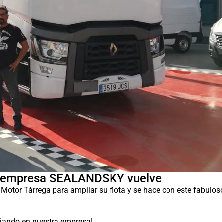
la empresa SEALANDSKY vuelve
tor Tàrrega para ampliar su flota y se hace con este fabulos
fiando en nuestra empresa!