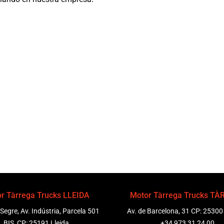
r Tàrrega Trucks LLEIDA
Motor Tàrrega Trucks T
 Segre, Av. Indústria, Parcela 501
Av. de Barcelona, 31 CP: 25300
BIS, CP: 25191 Lleida
+34 973 31 24 00