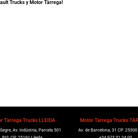
ault Trucks y Motor Tàrrega!
r Tàrrega Trucks LLEIDA
Motor Tàrrega Trucks T
 Segre, Av. Indústria, Parcela 501
Av. de Barcelona, 31 CP: 25300
BIS, CP: 25191 Lleida
+34 973 31 24 00