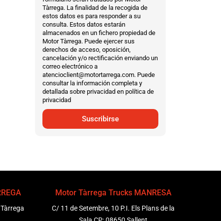
Tàrrega. La finalidad de la recogida de
estos datos es para responder a su
consulta. Estos datos estarán
almacenados en un fichero propiedad de
Motor Tàrrega. Puede ejercer sus
derechos de acceso, oposición,
cancelación y/o rectificación enviando un
correo electrónico a
atencioclient@motortarrega.com. Puede
consultar la información completa y
detallada sobre privacidad en política de
privacidad
Suscribirse
ÀRREGA
Motor Tàrrega Trucks MANRESA
 Tàrrega
C/ 11 de Setembre, 10 P.I. Els Plans de la
Sala CP: 08650 Sallent