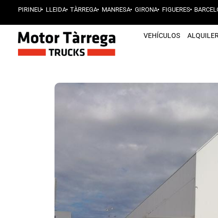
PIRINEU
LLEIDA
TÀRREGA
MANRESA
GIRONA
FIGUERES
BARCEL
VEHÍCULOS
ALQUILE