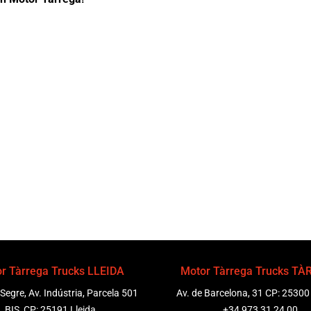
r Tàrrega Trucks LLEIDA
Motor Tàrrega Trucks T
 Segre, Av. Indústria, Parcela 501
Av. de Barcelona, 31 CP: 25300
BIS, CP: 25191 Lleida
+34 973 31 24 00