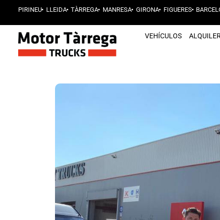
PIRINEU
LLEIDA
TÀRREGA
MANRESA
GIRONA
FIGUERES
BARCEL
VEHÍCULOS
ALQUILE