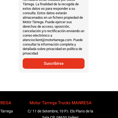
Tàrrega. La finalidad de la recogida de
estos datos es para responder a su
consulta. Estos datos estarán
almacenados en un fichero propiedad de
Motor Tàrrega. Puede ejercer sus
derechos de acceso, oposición,
cancelación y/o rectificación enviando un
correo electrónico a
atencioclient@motortarrega.com. Puede
consultar la información completa y
detallada sobre privacidad en política de
privacidad
Suscribirse
ÀRREGA
Motor Tàrrega Trucks MANRESA
 Tàrrega
C/ 11 de Setembre, 10 P.I. Els Plans de la
Sala CP: 08650 Sallent