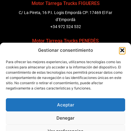
Motor Tàrrega Trucks FIGUERES
C/ La Pireta, 16 P.I. Logis Empordà CP: 17469 El Far
d’Empordà
+34 972 524 532
Motor Tàrrega Trucks PENEDÈS
Gestionar consentimiento
C/ Ponent 8, Pol. Ind. Sant Pere Molanta, CP: 08799
Olèrdola
Para ofrecer las mejores experiencias, utilizamos tecnologías como las
+34 931 69 11 91
cookies para almacenar y/o acceder a la información del dispositivo. El
consentimiento de estas tecnologías nos permitirá procesar datos como
Motor Tàrrega Trucks BARCELONA
el comportamiento de navegación o las identificaciones únicas en este
sitio. No consentir o retirar el consentimiento, puede afectar
Zona Franca, Carrer E, s/n 08040 Barcelona, España
negativamente a ciertas características y funciones.
+34 932 63 43 51
Aceptar
Contactar
Denegar
Política de calidad
Certificaciones
Política de privacidad