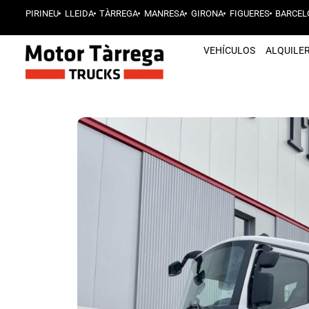
PIRINEU
LLEIDA
TÀRREGA
MANRESA
GIRONA
FIGUERES
BARCEL
VEHÍCULOS
ALQUILE