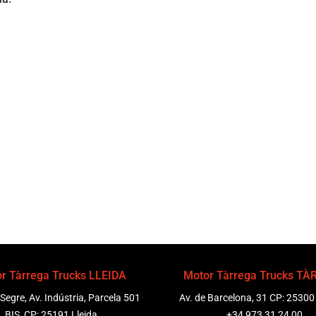
r Tàrrega Trucks LLEIDA
Motor Tàrrega Trucks T
 Segre, Av. Indústria, Parcela 501
Av. de Barcelona, 31 CP: 25300
BIS, CP: 25191 Lleida
+34 973 31 24 00