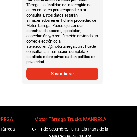
Tàrrega. La finalidad de la recogida de
estos datos es para responder a su
consulta. Estos datos estarán
almacenados en un fichero propiedad de
Motor Tàrrega. Puede ejercer sus
derechos de acceso, oposición,
cancelación y/o rectificación enviando un
correo electrónico a
atencioclient@motortarrega.com. Puede
consultar la información completa y
detallada sobre privacidad en política de
privacidad
Suscribirse
ÀRREGA
Motor Tàrrega Trucks MANRESA
 Tàrrega
C/ 11 de Setembre, 10 P.I. Els Plans de la
Sala CP: 08650 Sallent