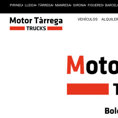
PIRINEU
LLEIDA
TÀRREGA
MANRESA
GIRONA
FIGUERES
BARCEL
VEHÍCULOS
ALQUILE