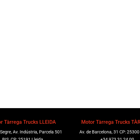
r Tàrrega Trucks LLEIDA
Motor Tàrrega Trucks T
 Segre, Av. Indústria, Parcela 501
Av. de Barcelona, 31 CP: 25300
BIS, CP: 25191 Lleida
+34 973 31 24 00