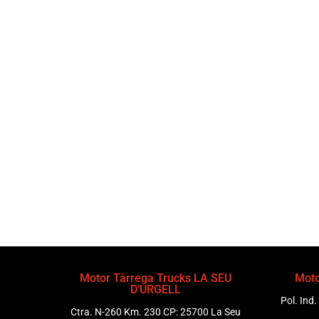
Motor Tàrrega Trucks LA SEU
Moto
D’URGELL
Pol. Ind.
Ctra. N-260 Km. 230 CP: 25700 La Seu