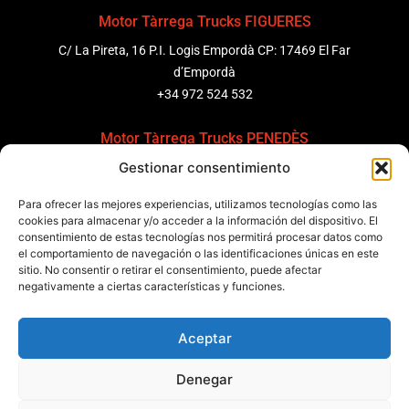
Motor Tàrrega Trucks FIGUERES
C/ La Pireta, 16 P.I. Logis Empordà CP: 17469 El Far
d’Empordà
+34 972 524 532
Motor Tàrrega Trucks PENEDÈS
Gestionar consentimiento
C/ Ponent 8, Pol. Ind. Sant Pere Molanta, CP: 08799
Olèrdola
Para ofrecer las mejores experiencias, utilizamos tecnologías como las
+34 931 69 11 91
cookies para almacenar y/o acceder a la información del dispositivo. El
consentimiento de estas tecnologías nos permitirá procesar datos como
el comportamiento de navegación o las identificaciones únicas en este
Motor Tàrrega Trucks BARCELONA
sitio. No consentir o retirar el consentimiento, puede afectar
Zona Franca, Carrer E, s/n 08040 Barcelona, España
negativamente a ciertas características y funciones.
+34 932 63 43 51
Aceptar
Contactar
Denegar
Política de calidad
Certificaciones
Política de privacidad