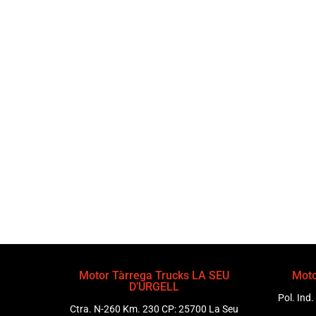
Motor Tàrrega Trucks LA SEU
Moto
D’URGELL
Pol. Ind.
Ctra. N-260 Km. 230 CP: 25700 La Seu