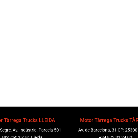
r Tàrrega Trucks LLEIDA
Motor Tàrrega Trucks T
 Segre, Av. Indústria, Parcela 501
Av. de Barcelona, 31 CP: 25300
BIS, CP: 25191 Lleida
+34 973 31 24 00