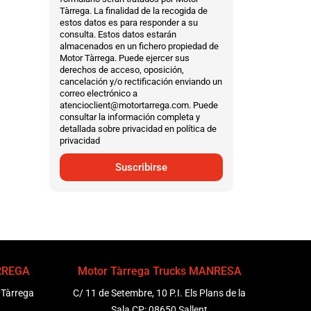
Tàrrega. La finalidad de la recogida de
estos datos es para responder a su
consulta. Estos datos estarán
almacenados en un fichero propiedad de
Motor Tàrrega. Puede ejercer sus
derechos de acceso, oposición,
cancelación y/o rectificación enviando un
correo electrónico a
atencioclient@motortarrega.com. Puede
consultar la información completa y
detallada sobre privacidad en política de
privacidad
Suscribirse
ÀRREGA
Motor Tàrrega Trucks MANRESA
 Tàrrega
C/ 11 de Setembre, 10 P.I. Els Plans de la
Sala CP: 08650 Sallent