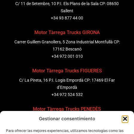
C/ 11 de Setembre, 10 P.I. Els Plans de la Sala CP: 08650
Sallent
+34 93 877 44 00
Motor Tàrrega Trucks GIRONA
Carrer Guillem Granollers, 5 Zona Industrial Montfullà CP:
17162 Bescanó
+34 972 001 010
Motor Tàrrega Trucks FIGUERES
C/ La Pireta, 16 P.I. Logis Empordà CP: 17469 El Far
d’Empordà
+34 972 524 532
Motor Tàrrega Trucks PENEDÈS
Gestionar consentimiento
C/ Ponent 8, Pol. Ind. Sant Pere Molanta, CP: 08799
Olèrdola
Para ofrecer las mejores experiencias, utilizamos tecnologías como las
+34 931 69 11 91