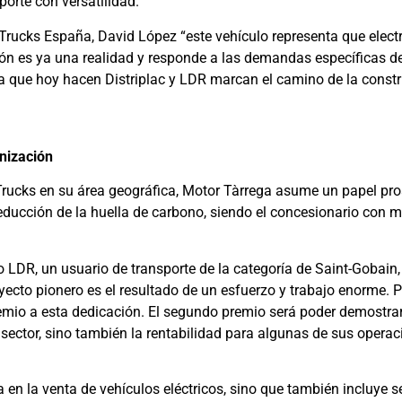
porte con versatilidad.
Trucks España, David López “este vehículo representa que electri
ión es ya una realidad y responde a las demandas específicas d
 que hoy hacen Distriplac y LDR marcan el camino de la const
nización
Trucks en su área geográfica, Motor Tàrrega asume un papel pro
reducción de la huella de carbono, siendo el concesionario con 
o LDR, un usuario de transporte de la categoría de Saint-Gobain,
cto pionero es el resultado de un esfuerzo y trabajo enorme. 
emio a esta dedicación. El segundo premio será poder demostra
e sector, sino también la rentabilidad para algunas de sus operac
 en la venta de vehículos eléctricos, sino que también incluye s