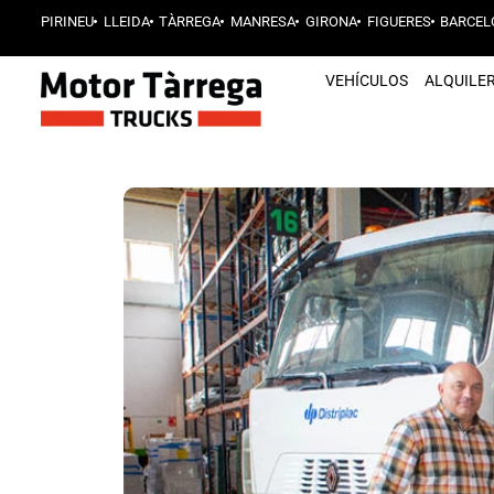
PIRINEU
LLEIDA
TÀRREGA
MANRESA
GIRONA
FIGUERES
BARCEL
VEHÍCULOS
ALQUILE