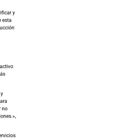
ficar y
e esta
rucción
activo
más
 y
Para
r no
iones.»,
ervicios