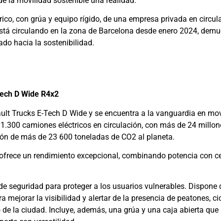
e la movilidad sostenible una realidad.
rico, con grúa y equipo rígido, de una empresa privada en circul
 está circulando en la zona de Barcelona desde enero 2024, demu
ado hacia la sostenibilidad.
Tech D Wide R4x2
ult Trucks E-Tech D Wide y se encuentra a la vanguardia en mov
1.300 camiones eléctricos en circulación, con más de 24 millon
isión de más de 23 600 toneladas de CO2 al planeta.
 ofrece un rendimiento excepcional, combinando potencia con c
 de seguridad para proteger a los usuarios vulnerables. Dispone 
a mejorar la visibilidad y alertar de la presencia de peatones, ci
o de la ciudad. Incluye, además, una grúa y una caja abierta que