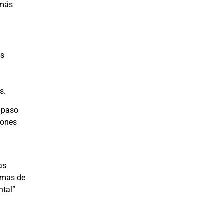
 más
as
s.
n paso
iones
as
rmas de
ntal”