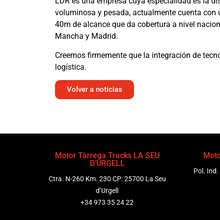
LDR es una empresa cuya especialidad es la dis
voluminosa y pesada, actualmente cuenta con u
40m de alcance que da cobertura a nivel nacion
Mancha y Madrid.
Creemos firmemente que la integración de tecnolo
logística.
Volver a noticias
Motor Tàrrega Trucks LA SEU
Moto
D’URGELL
Pol. Ind.
Ctra. N-260 Km. 230 CP: 25700 La Seu
d’Urgell
+34 973 35 24 22