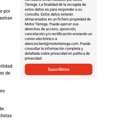
Tàrrega. La finalidad de la recogida de
estos datos es para responder a su
ar por
consulta. Estos datos estarán
estran
almacenados en un fichero propiedad de
Motor Tàrrega. Puede ejercer sus
derechos de acceso, oposición,
cancelación y/o rectificación enviando un
correo electrónico a
atencioclient@motortarrega.com. Puede
consultar la información completa y
detallada sobre privacidad en política de
privacidad
ilidad
Suscribirse
es de
ero
de
clistas