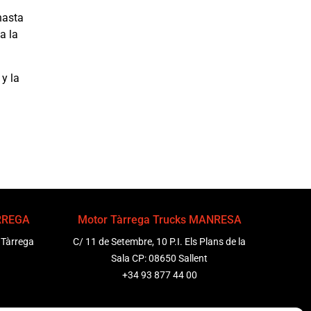
a
hasta
a la
 y la
ÀRREGA
Motor Tàrrega Trucks MANRESA
 Tàrrega
C/ 11 de Setembre, 10 P.I. Els Plans de la
Sala CP: 08650 Sallent
+34 93 877 44 00