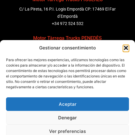
C/ La Pireta, 16 P.I. Logis Empordà CP: 17469 El Far
d’Empordà
+34 972 524 532
Motor Tàrrega Trucks PENEDÈS
Gestionar consentimiento
C/ Ponent 8, Pol. Ind. Sant Pere Molanta, CP: 08799
Olèrdola
Para ofrecer las mejores experiencias, utilizamos tecnologías como las
+34 931 69 11 91
cookies para almacenar y/o acceder a la información del dispositivo. El
consentimiento de estas tecnologías nos permitirá procesar datos como
el comportamiento de navegación o las identificaciones únicas en este
Motor Tàrrega Trucks BARCELONA
sitio. No consentir o retirar el consentimiento, puede afectar
Zona Franca, Carrer E, s/n 08040 Barcelona, España
negativamente a ciertas características y funciones.
+34 932 63 43 51
Aceptar
Contactar
Denegar
Política de calidad
Certificaciones
Política de privacidad
Ver preferencias
Política de cookies
Aviso legal
Condiciones generales