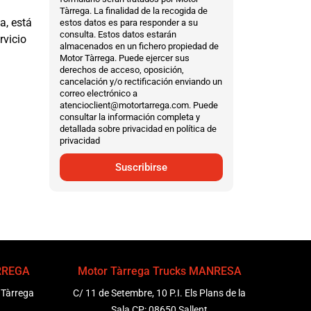
Tàrrega. La finalidad de la recogida de
a, está
estos datos es para responder a su
consulta. Estos datos estarán
rvicio
almacenados en un fichero propiedad de
Motor Tàrrega. Puede ejercer sus
derechos de acceso, oposición,
cancelación y/o rectificación enviando un
correo electrónico a
atencioclient@motortarrega.com. Puede
consultar la información completa y
detallada sobre privacidad en política de
privacidad
Suscribirse
ÀRREGA
Motor Tàrrega Trucks MANRESA
 Tàrrega
C/ 11 de Setembre, 10 P.I. Els Plans de la
Sala CP: 08650 Sallent