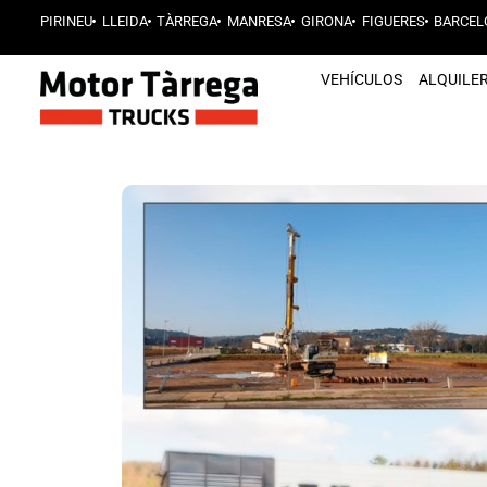
PIRINEU
LLEIDA
TÀRREGA
MANRESA
GIRONA
FIGUERES
BARCEL
VEHÍCULOS
ALQUILE