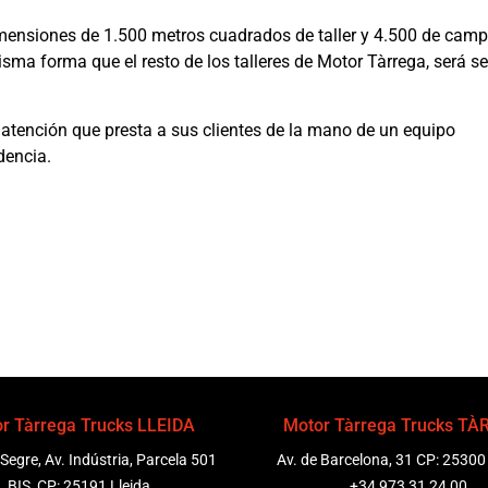
dimensiones de 1.500 metros cuadrados de taller y 4.500 de camp
isma forma que el resto de los talleres de Motor Tàrrega, será se
a atención que presta a sus clientes de la mano de un equipo
dencia.
r Tàrrega Trucks LLEIDA
Motor Tàrrega Trucks T
 Segre, Av. Indústria, Parcela 501
Av. de Barcelona, 31 CP: 25300
BIS, CP: 25191 Lleida
+34 973 31 24 00