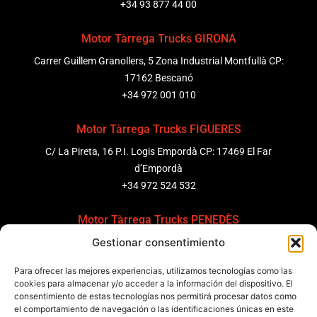
+34 93 877 44 00
Motor Tàrrega Trucks GIRONA
Carrer Guillem Granollers, 5 Zona Industrial Montfullà CP:
17162 Bescanó
+34 972 001 010
Motor Tàrrega Trucks FIGUERES
C/ La Pireta, 16 P.I. Logis Empordà CP: 17469 El Far
d’Empordà
+34 972 524 532
Motor Tàrrega Trucks PENEDÈS
Gestionar consentimiento
C/ Ponent 8, Pol. Ind. Sant Pere Molanta, CP: 08799
Olèrdola
Para ofrecer las mejores experiencias, utilizamos tecnologías como las
+34 931 69 11 91
cookies para almacenar y/o acceder a la información del dispositivo. El
consentimiento de estas tecnologías nos permitirá procesar datos como
Motor Tàrrega Trucks BARCELONA
el comportamiento de navegación o las identificaciones únicas en este