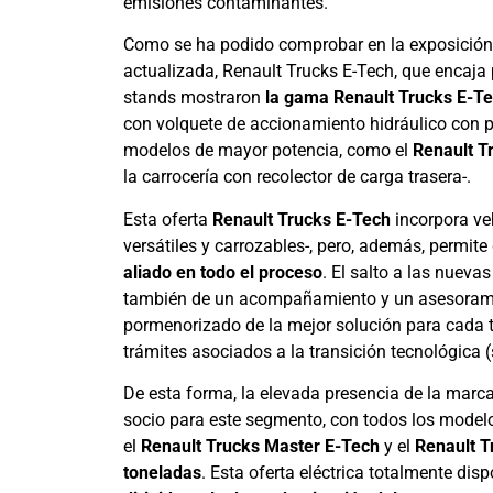
emisiones contaminantes.
Como se ha podido comprobar en la exposición
actualizada, Renault Trucks E-Tech, que encaja 
stands mostraron
la gama Renault Trucks E-T
con volquete de accionamiento hidráulico con po
modelos de mayor potencia, como el
Renault T
la carrocería con recolector de carga trasera-.
Esta oferta
Renault Trucks E-Tech
incorpora veh
versátiles y carrozables-, pero, además, permite
aliado en todo el proceso
. El salto a las nueva
también de un acompañamiento y un asesoramie
pormenorizado de la mejor solución para cada t
trámites asociados a la transición tecnológica 
De esta forma, la elevada presencia de la marc
socio para este segmento, con todos los modelo
el
Renault Trucks Master E-Tech
y el
Renault T
toneladas
. Esta oferta eléctrica totalmente dis