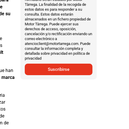
Tàrrega. La finalidad de la recogida de
de
estos datos es para responder a su
de su
consulta. Estos datos estarán
almacenados en un fichero propiedad de
Motor Tàrrega. Puede ejercer sus
derechos de acceso, oposición,
cancelación y/o rectificación enviando un
e
correo electrónico a
atencioclient@motortarrega.com. Puede
as
consultar la información completa y
lt
detallada sobre privacidad en política de
privacidad
Suscribirse
que han
a
marca
ria
zar
tos
 de
ón de