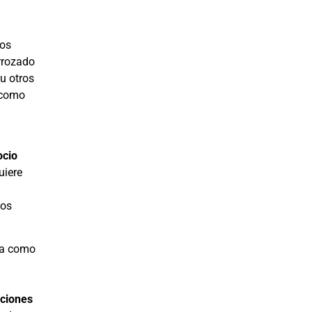
ios
arrozado
u otros
 como
ocio
uiere
los
sta como
uciones