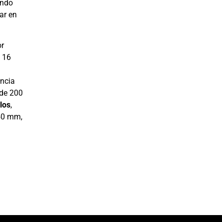
endo
ar en
or
e 16
encia
 de 200
los
,
50 mm,