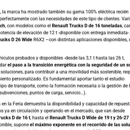
, la marca ha mostrado también su gama 100% eléctrica recién
perfectamente con las necesidades de este tipo de clientes. Var
ech
, con modelos como el
Renault Trucks D de 16 toneladas
, c
tencia de elevación de 12 t -disponible con entrega inmediata- 
rucks D 26 Wide
R6X2 –con distintas aplicaciones disponibles,
ículos probados y disponibles -desde las 3,1 t hasta las 26 t,
 dar
el paso a la transición energética con la seguridad de un s
s soluciones, para contribuir a una movilidad más sostenible, req
nto personalizado. Es fundamental aportar tanto el estudio
ipo de transporte, como la formación necesaria o la gestión de 
(subvenciones, puntos de carga, servicio…).
a en la Feria demuestra la disponibilidad y capacidad de repue
s ya en circulación y operando en el mercado, que van desde
rucks D de 16 t
, hasta el
Renault Trucks D Wide de 19 t y 26-27
ponible, supone
el máximo exponente en el recorrido de las sol