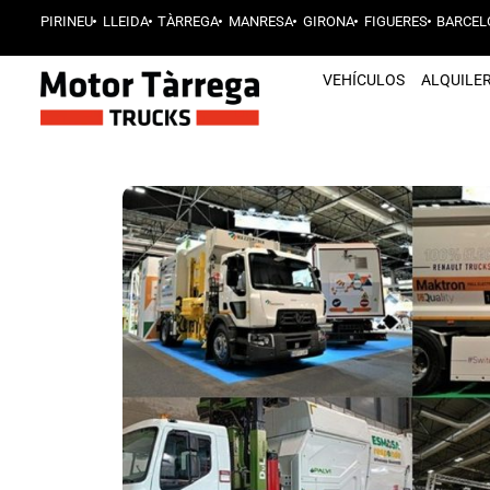
PIRINEU
LLEIDA
TÀRREGA
MANRESA
GIRONA
FIGUERES
BARCEL
VEHÍCULOS
ALQUILE