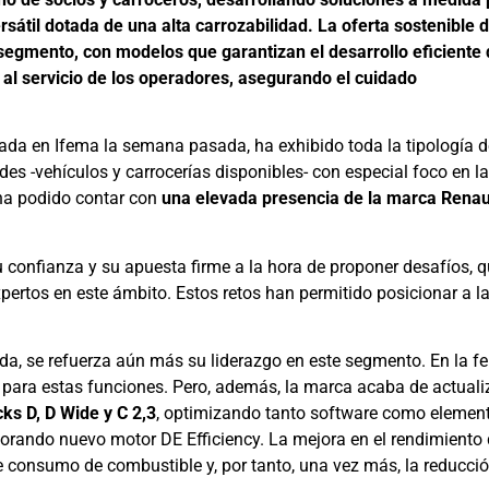
sátil dotada de una alta carrozabilidad. La oferta sostenible 
egmento, con modelos que garantizan el desarrollo eficiente 
 al servicio de los operadores, asegurando el cuidado
rada en Ifema la semana pasada, ha exhibido toda la tipología d
es -vehículos y carrocerías disponibles- con especial foco en l
 ha podido contar con
una elevada presencia de la marca Renau
su confianza y su apuesta firme a la hora de proponer desafíos, 
xpertos en este ámbito. Estos retos han permitido posicionar a l
a, se refuerza aún más su liderazgo en este segmento. En la fe
 para estas funciones. Pero, además, la marca acaba de actuali
ks D, D Wide y C 2,3
, optimizando tanto software como elemen
orando nuevo motor DE Efficiency. La mejora en el rendimiento
e consumo de combustible y, por tanto, una vez más, la reducci