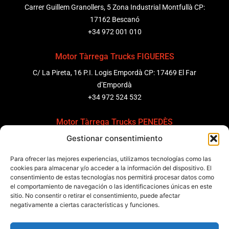
Carrer Guillem Granollers, 5 Zona Industrial Montfullà CP:
17162 Bescanó
+34 972 001 010
Motor Tàrrega Trucks FIGUERES
C/ La Pireta, 16 P.I. Logis Empordà CP: 17469 El Far
d’Empordà
+34 972 524 532
Motor Tàrrega Trucks PENEDÈS
Gestionar consentimiento
C/ Ponent 8, Pol. Ind. Sant Pere Molanta, CP: 08799
Olèrdola
Para ofrecer las mejores experiencias, utilizamos tecnologías como las
+34 931 69 11 91
cookies para almacenar y/o acceder a la información del dispositivo. El
consentimiento de estas tecnologías nos permitirá procesar datos como
el comportamiento de navegación o las identificaciones únicas en este
Motor Tàrrega Trucks BARCELONA
sitio. No consentir o retirar el consentimiento, puede afectar
Zona Franca, Carrer E, s/n 08040 Barcelona, España
negativamente a ciertas características y funciones.
+34 932 63 43 51