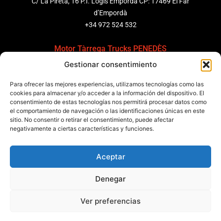
C/ La Pireta, 16 P.I. Logis Empordà CP: 17469 El Far
d’Empordà
+34 972 524 532
Motor Tàrrega Trucks PENEDÈS
Gestionar consentimiento
C/ Ponent 8, Pol. Ind. Sant Pere Molanta, CP: 08799
Olèrdola
Para ofrecer las mejores experiencias, utilizamos tecnologías como las
+34 931 69 11 91
cookies para almacenar y/o acceder a la información del dispositivo. El
consentimiento de estas tecnologías nos permitirá procesar datos como
Motor Tàrrega Trucks BARCELONA
el comportamiento de navegación o las identificaciones únicas en este
sitio. No consentir o retirar el consentimiento, puede afectar
Zona Franca, Carrer E, s/n 08040 Barcelona, España
negativamente a ciertas características y funciones.
+34 932 63 43 51
Aceptar
Contactar
Denegar
Política de calidad
Certificaciones
Política de privacidad
Ver preferencias
Política de cookies
Aviso legal
Condiciones generales
Canal de denuncias
Data Act