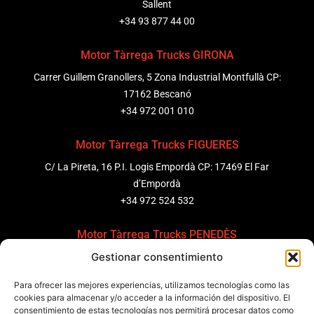
Sallent
+34 93 877 44 00
Motor Tàrrega Trucks GIRONA
Carrer Guillem Granollers, 5 Zona Industrial Montfullà CP:
17162 Bescanó
+34 972 001 010
Motor Tàrrega Trucks FIGUERES
C/ La Pireta, 16 P.I. Logis Empordà CP: 17469 El Far
d’Empordà
+34 972 524 532
Motor Tàrrega Trucks PENEDÈS
Gestionar consentimiento
C/ Ponent 8, Pol. Ind. Sant Pere Molanta, CP: 08799
Olèrdola
Para ofrecer las mejores experiencias, utilizamos tecnologías como las
+34 931 69 11 91
cookies para almacenar y/o acceder a la información del dispositivo. El
consentimiento de estas tecnologías nos permitirá procesar datos como