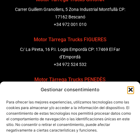
Carrer Guillem Granollers, 5 Zona Industrial Montfullà CP:
17162 Bescanó
+34 972 001 010
Motor Tàrrega Trucks FIGUERES
C/ La Pireta, 16 P.I. Logis Empordà CP: 17469 El Far
d’Empordà
+34 972 524 532
Motor Tàrrega Trucks PENEDÈS
Gestionar consentimiento
C/ Ponent 8, Pol. Ind. Sant Pere Molanta, CP: 08799
Olèrdola
Para ofrecer las mejores experiencias, utilizamos tecnologías como las
+34 931 69 11 91
cookies para almacenar y/o acceder a la información del dispositivo. El
consentimiento de estas tecnologías nos permitirá procesar datos como
Motor Tàrrega Trucks BARCELONA
el comportamiento de navegación o las identificaciones únicas en este
sitio. No consentir o retirar el consentimiento, puede afectar
Zona Franca, Carrer E, s/n 08040 Barcelona, España
negativamente a ciertas características y funciones.
+34 932 63 43 51