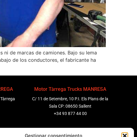
as ni de marcas de camiones. Bajo su lema
bajo de los conductores, el fabricante ha
ÀRREGA
Motor Tàrrega Trucks MANRESA
 Tàrrega
C/ 11 de Setembre, 10 P.I. Els Plans de la
Sala CP: 08650 Sallent
+34 93 877 44 00
ENEDÈS
Motor Tàrrega Trucks BARCELONA
Gestionar consentimiento