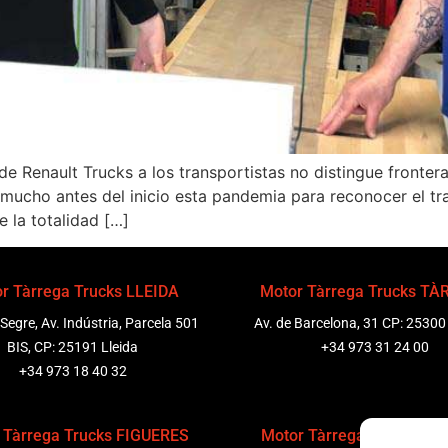
e Renault Trucks a los transportistas no distingue fronter
mucho antes del inicio esta pandemia para reconocer el tra
 la totalidad […]
r Tàrrega Trucks LLEIDA
Motor Tàrrega Trucks T
 Segre, Av. Indústria, Parcela 501
Av. de Barcelona, 31 CP: 25300
BIS, CP: 25191 Lleida
+34 973 31 24 00
+34 973 18 40 32
 Tàrrega Trucks FIGUERES
Motor Tàrrega Trucks P