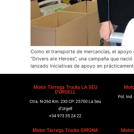
Como el transporte de mercancías, el apoyo d
“Drivers are Heroes”, una campaña que nació 
lanzado iniciativas de apoyo en prácticamente
Motor Tàrrega Trucks LA SEU
Moto
D’URGELL
Pol. Ind.
Ctra. N-260 Km. 230 CP: 25700 La Seu
d’Urgell
+34 973 35 24 22
Motor Tàrrega Trucks GIRONA
Motor