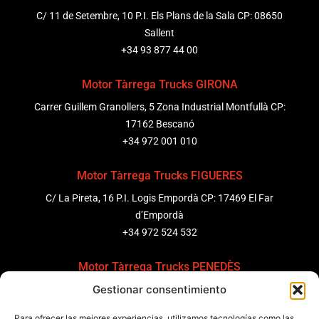
C/ 11 de Setembre, 10 P.I. Els Plans de la Sala CP: 08650
Sallent
+34 93 877 44 00
Motor Tàrrega Trucks GIRONA
Carrer Guillem Granollers, 5 Zona Industrial Montfullà CP:
17162 Bescanó
+34 972 001 010
Motor Tàrrega Trucks FIGUERES
C/ La Pireta, 16 P.I. Logis Empordà CP: 17469 El Far
d’Empordà
+34 972 524 532
Motor Tàrrega Trucks PENEDÈS
Gestionar consentimiento
C/ Ponent 8, Pol. Ind. Sant Pere Molanta, CP: 08799
Olèrdola
Para ofrecer las mejores experiencias, utilizamos tecnologías como las