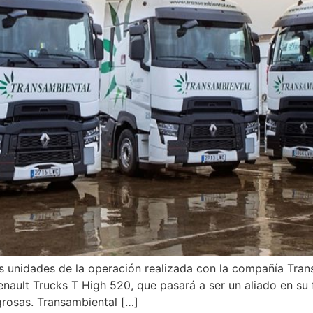
as unidades de la operación realizada con la compañía Tra
nault Trucks T High 520, que pasará a ser un aliado en su f
grosas. Transambiental […]